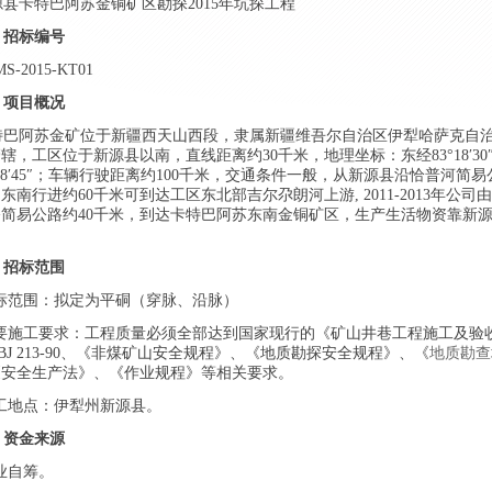
县卡特巴阿苏金
铜
矿
区勘探
2015年坑探工程
、招标编号
-2015-KT
0
1
、项目概况
巴阿苏金矿位于新疆西天山西段，隶属新疆维吾尔自治区伊犁哈萨克自
辖，工区位于新源县以南，直线距离约30千米，地理坐标：东经83°18′30
°08′45″；车辆行驶距离约100千米，交通条件一般，从新源县沿恰普河简
东南行进约60千米可到达工区东北部吉尔尕朗河上游, 2011-2013年公司
简易公路约40千米，到达卡特巴阿苏东南金铜矿区，生产生活物资靠新
、招标范围
范围：
拟定为平硐
（
穿脉、沿脉
）
施工要求：工程质量必须全部达到国家现行的《矿山井巷工程施工及验
BJ 213-90、《非煤矿山安全规程》、
《地质勘探安全规程》、《
地质勘查
《安全生产法》、《作业规程》等相关要求。
地点：伊犁州新源县。
、资金来源
自筹。