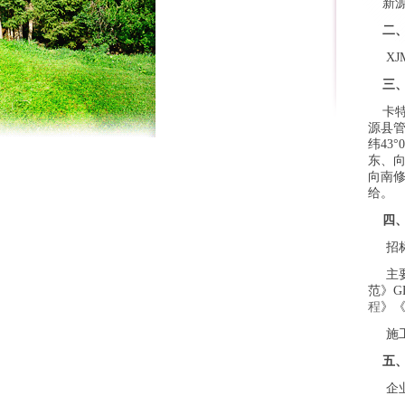
新源
二
XJMS
三
卡特
源县管
纬43
东、向
向南修
给。
四
招标
主要
范》G
程
》
施工
五
企业