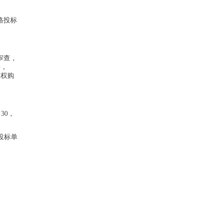
格投标
审查，
件，
有权购
：30，
投标单
。