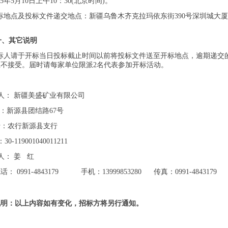
5年
5
月
10
日上午10：
3
0(北京时间)。
地点及投标文件递
交地点
：
新疆乌鲁木齐克拉玛依东街390号深圳城大厦2
一
、其它说明
人请于开标当日投标截止时间以前将投标文件送至开标地点，逾期递交
恕不接受。届时请每家单位限派2名代表参加开标活动。
 人：
新疆美盛矿业有限公司
：
新源县团结路67号
行：
农行新源县支行
：
30-119001040011211
人
： 姜 红
电话：
0991-4843179
手机：
13999853280
传真：
0991-4843179
说明：以上内容如有变化，招标方将另行通知。