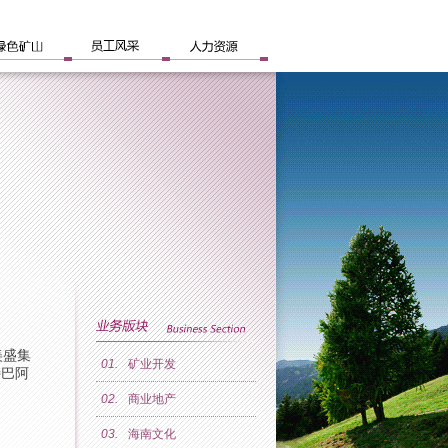
美盛集
01.
矿业开发
特巴阿
02.
商业地产
03.
海南文化