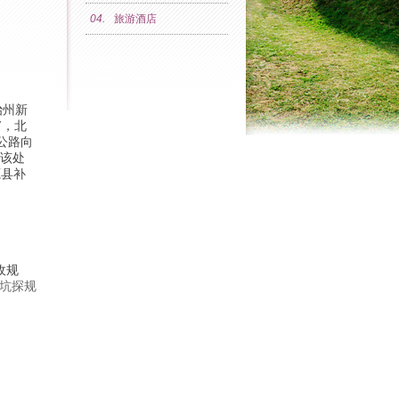
04.
旅游酒店
治州新
″，北
易公路向
由该处
源县补
收规
坑探规