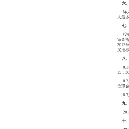
六
详见
人最
七
投标
审查
201
买招
八
8.1
15：
8.
位现
8.3
九
201
十