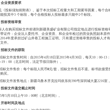
、企业资质要求
《投标须知前附表》。鉴于本次招标工程量大和工期紧等因素，每个合
多能投其中
3
个标段，每个合格投标人投标最多只能中
2
个标段。
、投标资格审查
人在购买招标文件前请到新疆美盛矿业有限公司指定地点进行投标资格
需带证件：企业法人委托书、企业资质
、
和企业年检过的营业执照副本原
2至2014年度承担过矿山井巷工程施工
证明
。只有通过资格审查的投标人才
标文件。
、招标文件的获取
招标文件发售时间：自2015年
4
月
18
日至2015年
4
月
30
日，每天10：00-13
30-19：00（北京时间，法定节假日除外）。
2招标文件售价：每个标段人民币
0
元/套，招标文件售后不退。标书款接受
金购买。
招标文件发售地点：
新疆乌鲁木齐克拉玛依东街390号深圳城大厦2216室
、投标文件递交截止时间
5年
5
月
10
日上午10：00时（北京时间）。
、开标时间
及地点