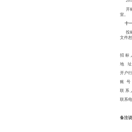
201
开标
室。
十
投标
文件
招 标
地
址
开
户
账
号
联 系 
联系
备注