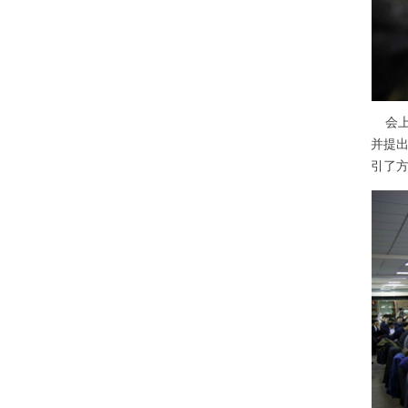
会上
并提
引了