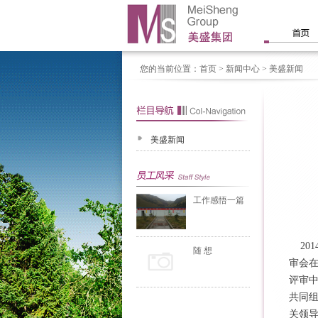
您的当前位置：
首页
> 新闻中心 > 美盛新闻
美盛新闻
工作感悟一篇
201
随 想
审会
评审
共同
关领