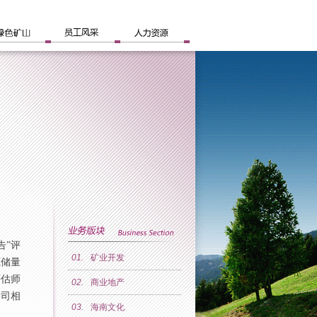
告”评
01.
矿业开发
源储量
评估师
02.
商业地产
公司相
03.
海南文化